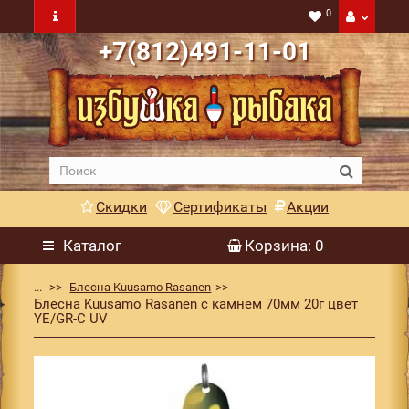
0
+7(812)491-11-01
Скидки
Сертификаты
Акции
Каталог
Корзина
: 0
...
Блесна Kuusamo Rasanen
Блесна Kuusamo Rasanen с камнем 70мм 20г цвет
YE/GR-C UV