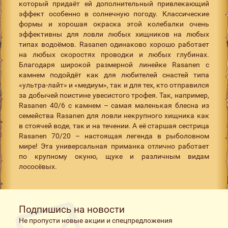
который придаёт ей дополнительный привлекающий
эффект особенно в солнечную погоду. Классические
формы и хорошая окраска этой колебалки очень
эффективны для ловли любых хищников на любых
типах водоёмов. Rasanen одинаково хорошо работает
на любых скоростях проводки и любых глубинах.
Благодаря широкой размерной линейке Rasanen с
камнем подойдёт как для любителей снастей типа
«ультра-лайт» и «медиум», так и для тех, кто отправился
за добычей поистине увесистого трофея. Так, например,
Rasanen 40/6 с камнем – самая маленькая блесна из
семейства Rasanen для ловли некрупного хищника как
в стоячей воде, так и на течении. А её старшая сестрица
Rasanen 70/20 – настоящая легенда в рыболовном
мире! Эта универсальная приманка отлично работает
по крупному окуню, щуке и различным видам
лососёвых.
Подпишись на новости
Не пропусти новые акции и спецпредложения