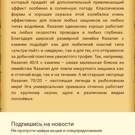
который придаёт ей дополнительный привлекающий
эффект особенно в солнечную погоду. Классические
формы и хорошая окраска этой колебалки очень
эффективны для ловли любых хищников на любых
типах водоёмов. Rasanen одинаково хорошо работает
на любых скоростях проводки и любых глубинах.
Благодаря широкой размерной линейке Rasanen с
камнем подойдёт как для любителей снастей типа
«ультра-лайт» и «медиум», так и для тех, кто отправился
за добычей поистине увесистого трофея. Так, например,
Rasanen 40/6 с камнем – самая маленькая блесна из
семейства Rasanen для ловли некрупного хищника как
в стоячей воде, так и на течении. А её старшая сестрица
Rasanen 70/20 – настоящая легенда в рыболовном
мире! Эта универсальная приманка отлично работает
по крупному окуню, щуке и различным видам
лососёвых.
Подпишись на новости
Не пропусти новые акции и спецпредложения