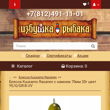
0
+7(812)491-11-01
Скидки
Сертификаты
Акции
Каталог
Корзина
: 0
...
Блесна Kuusamo Rasanen
Блесна Kuusamo Rasanen с камнем 70мм 20г цвет
YE/G/GR-B UV