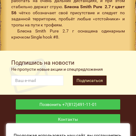
работать на очень дальних дистанциях, и при этом
стабильно держат струю.
Блесна Smith Pure 2.7 г цвет
S6
чётко обозначает своё присутствие и следует по
заданной территории, пробьёт любые «отстойники» и
тропы на пути к трофеям.
Блесна Smith Pure 2.7 г оснащена одинарным
крючком Single hook #8.
Подпишись на новости
Не пропусти новые акции и спецпредложения
Подписаться
Позвонить +7(812)491-11-01
Контакты
Приложение
Продолжая использовать наш сайт, вы соглашаетесь