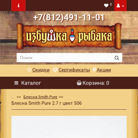
0
+7(812)491-11-01
Скидки
Сертификаты
Акции
Каталог
Корзина
: 0
...
Блесна Smith Pure
Блесна Smith Pure 2.7 г цвет S06