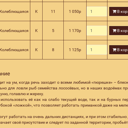
Колеблющаяся
K
11
1 050
р
В кор
Колеблющаяся
K
5
1 170
р
В кор
Колеблющаяся
K
8
1 125
р
В кор
ание
дит на ум, когда речь заходит о всеми любимой «пюрешке» – блесн
ьно для ловли рыб семейства лососёвых, но в наших водоёмах п
уню, голавлю и жереху.
использовать её как на слабо текущей воде, так и на бурных пе
лубокой «ложкой», что позволяет работать приманкой даже на мел
огут работать на очень дальних дистанциях, и при этом стабильно
ачает своё присутствие и следует по заданной территории, пробьё