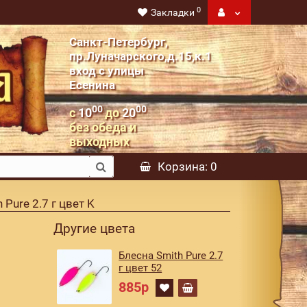
0
Закладки
Санкт-Петербург,
пр.Луначарского,д.15,к.1
вход с улицы
Есенина
00
00
с
10
до
20
без обеда и
выходных
Корзина
: 0
 Pure 2.7 г цвет K
Другие цвета
Блесна Smith Pure 2.7
г цвет 52
885р