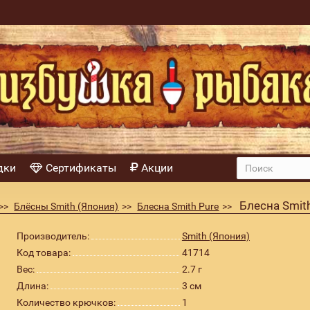
дки
Сертификаты
Акции
Блесна Smith
Блёсны Smith (Япония)
Блесна Smith Pure
Производитель:
Smith (Япония)
Код товара:
41714
Вес:
2.7 г
Длина:
3 см
Количество крючков:
1