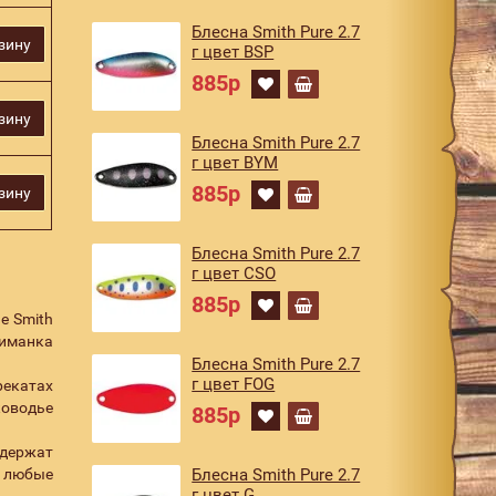
Блесна Smith Pure 2.7
зину
г цвет BSP
885р
зину
Блесна Smith Pure 2.7
г цвет BYM
885р
зину
Блесна Smith Pure 2.7
г цвет CSO
885р
е Smith
риманка
Блесна Smith Pure 2.7
г цвет FOG
рекатах
ководье
885р
 держат
т любые
Блесна Smith Pure 2.7
г цвет G