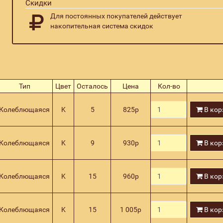
Скидки
Для постоянных покупателей действует
накопительная система скидок
Тип
Цвет
Осталось
Цена
Кол-во
Колеблющаяся
K
5
825
р
В кор
Колеблющаяся
K
9
930
р
В кор
Колеблющаяся
K
15
960
р
В кор
Колеблющаяся
K
15
1 005
р
В кор