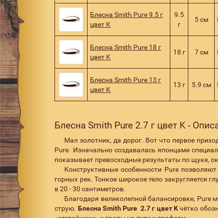
Блесна Smith Pure 9.5 г
9.5
5 см
цвет K
г
Блесна Smith Pure 18 г
18 г
7 см
цвет K
Блесна Smith Pure 13 г
13 г
5.9 см
цвет K
Блесна Smith Pure 2.7 г цвет K - Опис
Мал золотник, да дорог. Вот что первое прихо
Pure. Изначально создавалась японцами специал
показывает превосходные результаты по щуке, ок
Конструктивные особенности Pure позволяют 
горных рек. Тонкое широкое тело закругляется г
в 20 - 30 сантиметров.
Благодаря великолепной балансировке, Pure м
струю.
Блесна Smith Pure 2.7 г цвет K
чётко обозн
«отстойники» и тропы на пути к трофеям.