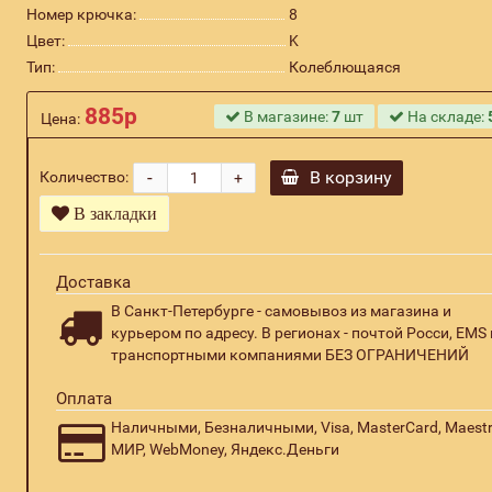
Номер крючка:
8
Цвет:
K
Тип:
Колеблющаяся
885р
В магазине:
7
шт
На складе:
Цена:
-
В корзину
Количество:
+
В закладки
Доставка
В Санкт-Петербурге - самовывоз из магазина и
курьером по адресу. В регионах - почтой Росси, EMS 
транспортными компаниями БЕЗ ОГРАНИЧЕНИЙ
Оплата
Наличными, Безналичными, Visa, MasterCard, Maestr
МИР, WebMoney, Яндекс.Деньги