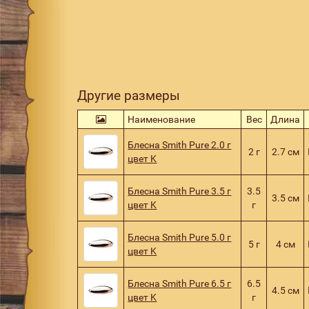
Другие размеры
Наименование
Вес
Длина
Блесна Smith Pure 2.0 г
2 г
2.7 см
цвет K
Блесна Smith Pure 3.5 г
3.5
3.5 см
цвет K
г
Блесна Smith Pure 5.0 г
5 г
4 см
цвет K
Блесна Smith Pure 6.5 г
6.5
4.5 см
цвет K
г