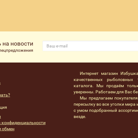
 на новости
спецпредложения
Интернет магазин Избушк
качественных рыболовных 
а
каталога. Мы продаём толь
уверенны. Работаем для Вас без
зать?
Мы предлагаем покупателя
пересылку во все уголки мира
ция
с умом подобранный ассортим
ы
везде.
 конфиденциальности
и обмен