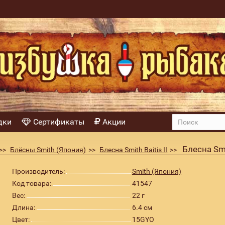
дки
Сертификаты
Акции
Блесна Smi
Блёсны Smith (Япония)
Блесна Smith Baitis II
Производитель:
Smith (Япония)
Код товара:
41547
Вес:
22 г
Длина:
6.4 см
Цвет:
15GYO