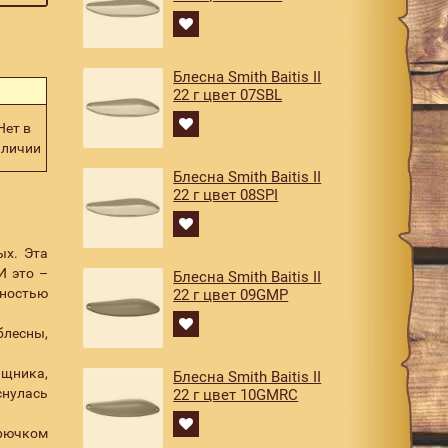
Блесна Smith Baitis II
22 г цвет 07SBL
Нет в
аличии
Блесна Smith Baitis II
22 г цвет 08SPI
ых. Эта
И это –
Блесна Smith Baitis II
олностью
22 г цвет 09GMP
блесны,
ищника,
Блесна Smith Baitis II
снулась
22 г цвет 10GMRC
крючком