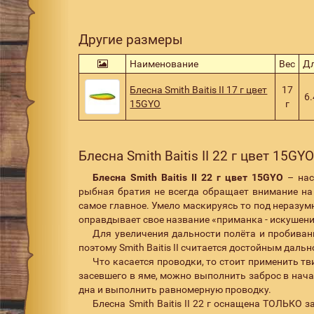
Другие размеры
Наименование
Вес
Д
Блесна Smith Baitis II 17 г цвет
17
6.
15GYO
г
Блесна Smith Baitis II 22 г цвет 15GY
Блесна Smith Baitis II 22 г цвет 15GYO
– нас
рыбная братия не всегда обращает внимание на 
самое главное. Умело маскируясь то под неразумно
оправдывает свое название «приманка - искушени
Для увеличения дальности полёта и пробиван
поэтому Smith Baitis II считается достойным дал
Что касается проводки, то стоит применить т
засевшего в яме, можно выполнить заброс в начало
дна и выполнить равномерную проводку.
Блесна Smith Baitis II 22 г оснащена ТОЛЬКО