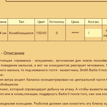
лина
Тип
Цвет
Осталось
Цена
Кол-во
4 см
Колеблющаяся
15GYO
0
*****
н
O - Описание
тоящая «приманка - искушение», заточенная для ловли лососёв
поведение мальков, а вот на конкурентов реагирует мгновенно. 
го малька, то под незваного гостя - захватчика, Smith Baitis II п
е».
ия ветра акцент баланса сконцентрирован на центральной части 
ьнобойщиком.
вичинг, который спровоцирует добычу на атаку. А чтобы вывести х
 или в конец локации, поддёрнуть Baitis II после того, как она ко
 заводными кольцами. Рыболов должен сам оснастить эту блесну 