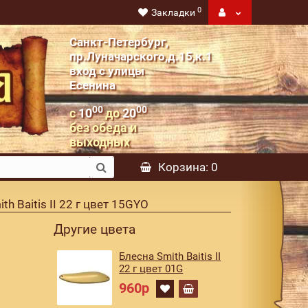
0
Закладки
Санкт-Петербург,
пр.Луначарского,д.15,к.1
вход с улицы
Есенина
00
00
с
10
до
20
без обеда и
выходных
Корзина
: 0
th Baitis II 22 г цвет 15GYO
Другие цвета
Блесна Smith Baitis II
22 г цвет 01G
960р