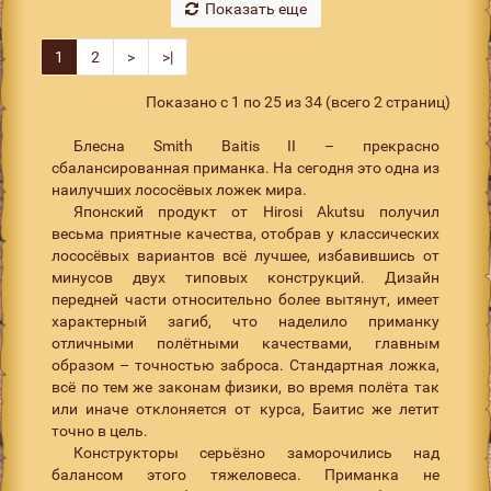
Показать еще
1
2
>
>|
Показано с 1 по 25 из 34 (всего 2 страниц)
Блесна Smith Baitis II – прекрасно
сбалансированная приманка. На сегодня это одна из
наилучших лососёвых ложек мира.
Японский продукт от Hirosi Akutsu получил
весьма приятные качества, отобрав у классических
лососёвых вариантов всё лучшее, избавившись от
минусов двух типовых конструкций. Дизайн
передней части относительно более вытянут, имеет
характерный загиб, что наделило приманку
отличными полётными качествами, главным
образом – точностью заброса. Стандартная ложка,
всё по тем же законам физики, во время полёта так
или иначе отклоняется от курса, Баитис же летит
точно в цель.
Конструкторы серьёзно заморочились над
балансом этого тяжеловеса. Приманка не