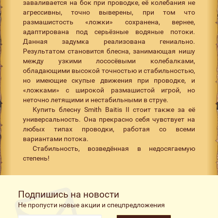
заваливается на бок при проводке, её колебания не
агрессивны, точно выверены, при том что
размашистость «ложки» сохранена, вернее,
адаптирована под серьёзные водяные потоки.
Данная задумка реализована гениально.
Результатом становится блесна, занимающая нишу
между узкими лососёвыми колебалками,
обладающими высокой точностью и стабильностью,
но имеющие скупые движения при проводке, и
«ложками» с широкой размашистой игрой, но
неточно летящими и нестабильными в струе.
Купить блесну Smith Baitis II стоит также за её
универсальность. Она прекрасно себя чувствует на
любых типах проводки, работая со всеми
вариантами потока.
Стабильность, возведённая в недосягаемую
степень!
Подпишись на новости
Не пропусти новые акции и спецпредложения