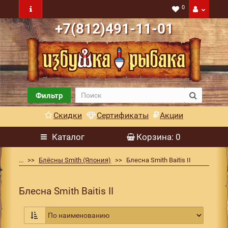
0
+7(812)491-11-01
Фильтр
Скидки
Сертификаты
Акции
Каталог
Корзина
: 0
...
Блёсны Smith (Япония)
Блесна Smith Baitis II
Блесна Smith Baitis II