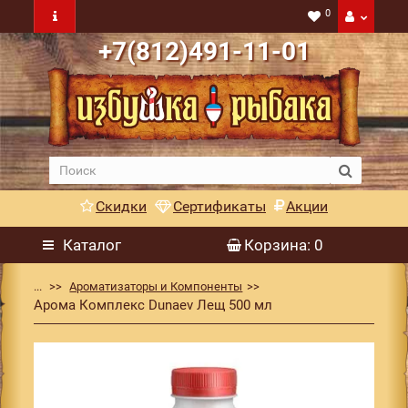
0
+7(812)491-11-01
Скидки
Сертификаты
Акции
Каталог
Корзина
: 0
...
Ароматизаторы и Компоненты
Арома Комплекс Dunaev Лещ 500 мл