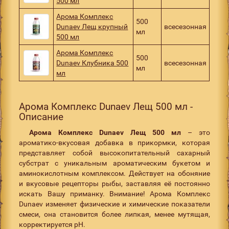
500 мл
Арома Комплекс
500
Dunaev Лещ крупный
всесезонная
мл
500 мл
Арома Комплекс
500
Dunaev Клубника 500
всесезонная
мл
мл
Арома Комплекс Dunaev Лещ 500 мл -
Описание
Арома Комплекс Dunaev Лещ 500 мл
– это
ароматико-вкусовая добавка в прикормки, которая
представляет собой высокопитательный сахарный
субстрат с уникальным ароматическим букетом и
аминокислотным комплексом. Действует на обоняние
и вкусовые рецепторы рыбы, заставляя её постоянно
искать Вашу приманку. Внимание! Арома Комплекс
Dunaev изменяет физические и химические показатели
смеси, она становится более липкая, менее мутящая,
корректируется pH.