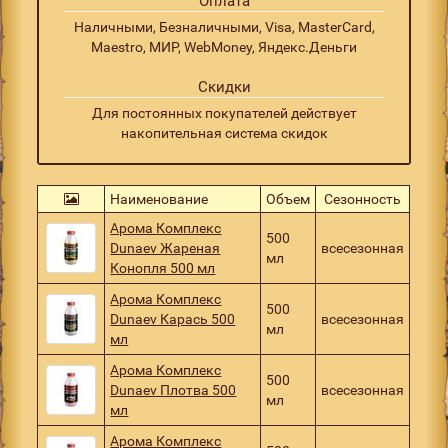
Оплата
Наличными, Безналичными, Visa, MasterCard,
Maestro, МИР, WebMoney, Яндекс.Деньги
Скидки
Для постоянных покупателей действует
накопительная система скидок
Наименование
Объем
Сезонность
Арома Комплекс
500
Dunaev Жареная
всесезонная
мл
Конопля 500 мл
Арома Комплекс
500
Dunaev Карась 500
всесезонная
мл
мл
Арома Комплекс
500
Dunaev Плотва 500
всесезонная
мл
мл
Арома Комплекс