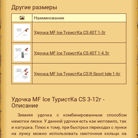
Другие размеры
Наименование
Удочка MF Ice ТуристКа CS 40T 1-3г
Удочка MF Ice ТуристКа CS 40T 1-4.5г
Удочка MF Ice ТуристКа CS R-Sport tele 1-6г
Удочка MF Ice ТуристКа CS 3-12г -
Описание
Зимняя удочка с комбинированным способом
намотки лески. У данной удочки есть как мотовило, так
и катушка. Плюс к тому, при быстрых переходах с лунки
на лунку можно использовать смоточное кольцо на