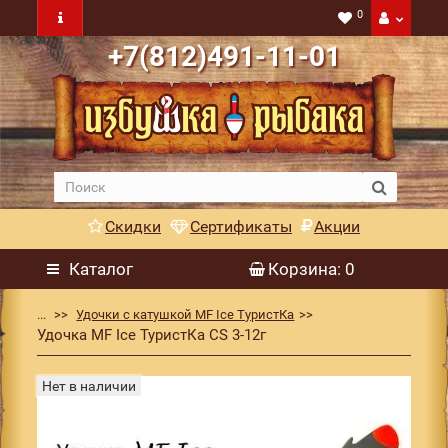
0
+7(812)491-11-01
Скидки
Сертификаты
Акции
Каталог
Корзина
: 0
...
Удочки с катушкой MF Ice ТуристКа
Удочка MF Ice ТуристКа CS 3-12г
Нет в наличии