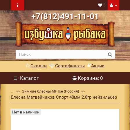
0
+7(812)491-11-01
Скидки
Сертификаты
Акции
Каталог
Корзина
: 0
...
Зимние блёсны MF Ice (Россия)
Блесна Матвейчиков Спорт 40мм 2.8гр нейзильбер
Нет в наличии