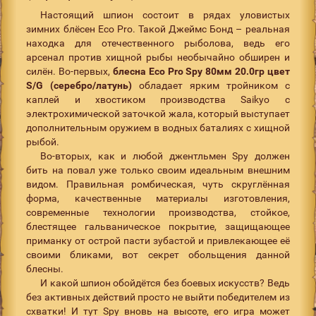
Настоящий шпион состоит в рядах уловистых
зимних блёсен Eco Pro. Такой Джеймс Бонд – реальная
находка для отечественного рыболова, ведь его
арсенал против хищной рыбы необычайно обширен и
силён. Во-первых,
блесна Eco Pro Spy 80мм 20.0гр цвет
S/G (серебро/латунь)
обладает ярким тройником с
каплей и хвостиком производства Saikyo с
электрохимической заточкой жала, который выступает
дополнительным оружием в водных баталиях с хищной
рыбой.
Во-вторых, как и любой джентльмен Spy должен
бить на повал уже только своим идеальным внешним
видом. Правильная ромбическая, чуть скруглённая
форма, качественные материалы изготовления,
современные технологии производства, стойкое,
блестящее гальваническое покрытие, защищающее
приманку от острой пасти зубастой и привлекающее её
своими бликами, вот секрет обольщения данной
блесны.
И какой шпион обойдётся без боевых искусств? Ведь
без активных действий просто не выйти победителем из
схватки! И тут Spy вновь на высоте, его игра может