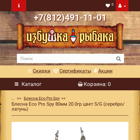
0
+7(812)491-11-01
Скидки
Сертификаты
Акции
Каталог
Корзина
: 0
...
Блесна Eco Pro Spy
Блесна Eco Pro Spy 80мм 20.0гр цвет S/G (серебро/
латунь)