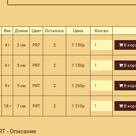
Вес
Длина
Цвет
Осталось
Цена
Кол-во
4 г
2 см
PRT
2
1 150
р
В кор
6 г
3 см
PRT
2
1 150
р
В кор
9 г
5 см
PRT
2
1 260
р
В кор
18 г
7 см
PRT
2
1 310
р
В кор
RT - Описание