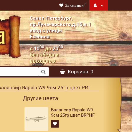
0
Закладки
Санкт-Петербург,
пр.Луначарского,д.15,к.1
вход с улицы
Есенина
00
00
с
10
до
20
без обеда и
выходных
Корзина
: 0
Балансир Rapala W9 9см 25гр цвет PRT
Другие цвета
Балансир Rapala W9
9см 25гр цвет BRPHF