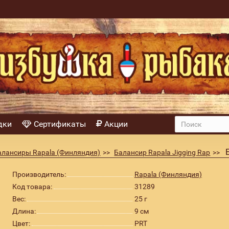
дки
Сертификаты
Акции
алансиры Rapala (Финляндия)
Балансир Rapala Jigging Rap
Производитель:
Rapala (Финляндия)
Код товара:
31289
Вес:
25 г
Длина:
9 см
Цвет:
PRT