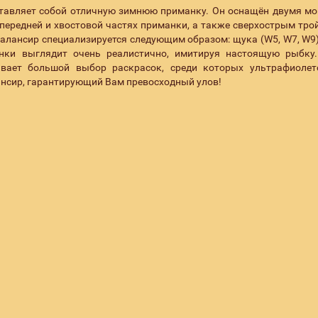
тавляет собой отличную зимнюю приманку. Он оснащён двумя 
ередней и хвостовой частях приманки, а также сверхострым тро
алансир специализируется следующим образом: щука (W5, W7, W9)
анки выглядит очень реалистично, имитируя настоящую рыбку
вает большой выбор раскрасок, среди которых ультрафиолет
ансир, гарантирующий Вам превосходный улов!