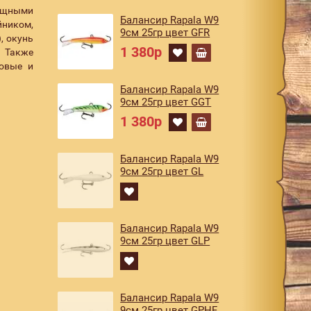
мощными
Балансир Rapala W9
йником,
9см 25гр цвет GFR
, окунь
1 380р
. Также
овые и
Балансир Rapala W9
9см 25гр цвет GGT
1 380р
Балансир Rapala W9
9см 25гр цвет GL
Балансир Rapala W9
9см 25гр цвет GLP
Балансир Rapala W9
9см 25гр цвет GPHF