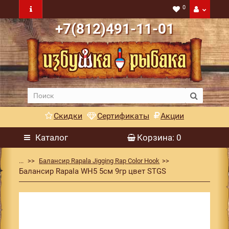
0
+7(812)491-11-01
Скидки
Сертификаты
Акции
Каталог
Корзина
: 0
...
Балансир Rapala Jigging Rap Color Hook
Балансир Rapala WH5 5см 9гр цвет STGS