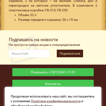
кармана, 2 из которых – на молнии. Спинка, дно и
перегородки на мягком уплотнителе. В комплекте 2
пластиковые коробки: FB-310, FB-250.
Объём: 32 л
Размер переднего кармана: 26 х 19 см
Подпишись на новости
Не пропусти новые акции и спецпредложения
Подписаться
Позвонить +7(812)491-11-01
Контакты
Приложение
Продолжая использовать наш сайт, вы соглашаетесь
с условиями
Политики конфиденциальности
и
обработкой cookie-файлов