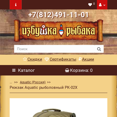
0
+7(812)491-11-01
Скидки
Сертификаты
Акции
Каталог
Корзина
: 0
...
Aquatic (Россия)
Рюкзак Aquatic рыболовный РК-02Х