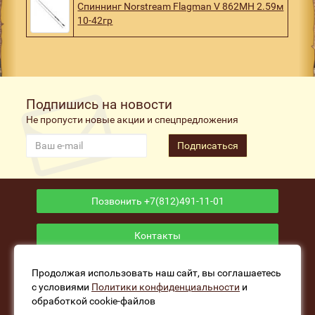
Спиннинг Norstream Flagman V 862MH 2.59м
10-42гр
Подпишись на новости
Не пропусти новые акции и спецпредложения
Подписаться
Позвонить +7(812)491-11-01
Контакты
Приложение
Продолжая использовать наш сайт, вы соглашаетесь
с условиями
Политики конфиденциальности
и
обработкой cookie-файлов