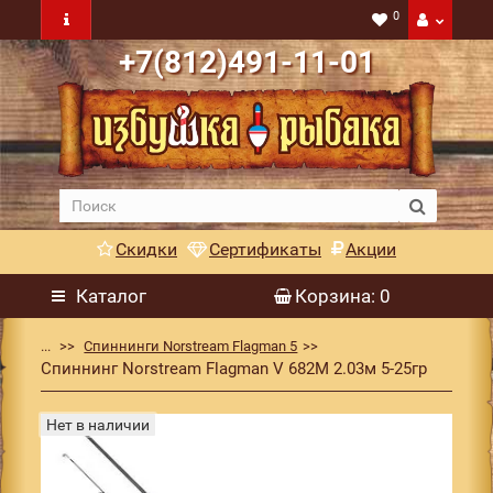
0
+7(812)491-11-01
Скидки
Сертификаты
Акции
Каталог
Корзина
: 0
...
Спиннинги Norstream Flagman 5
Спиннинг Norstream Flagman V 682M 2.03м 5-25гр
Нет в наличии