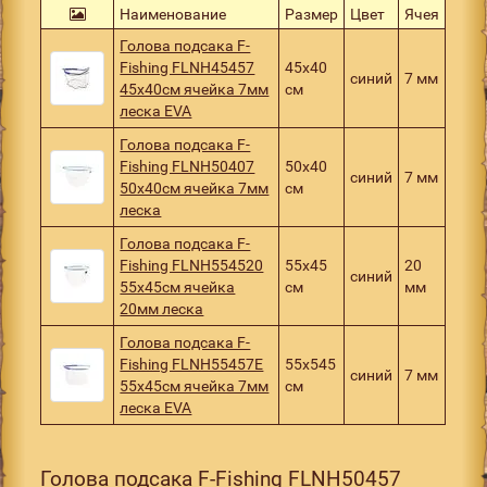
Наименование
Размер
Цвет
Ячея
Голова подсака F-
Fishing FLNH45457
45x40
синий
7 мм
45х40см ячейка 7мм
см
леска EVA
Голова подсака F-
Fishing FLNH50407
50x40
синий
7 мм
50х40см ячейка 7мм
см
леска
Голова подсака F-
Fishing FLNH554520
55x45
20
синий
55х45см ячейка
см
мм
20мм леска
Голова подсака F-
Fishing FLNH55457E
55x545
синий
7 мм
55х45см ячейка 7мм
см
леска EVA
Голова подсака F-Fishing FLNH50457