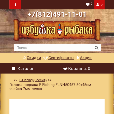
0
+7(812)491-11-01
Скидки
Сертификаты
Акции
Каталог
Корзина
: 0
...
F-Fishing (Россия)
Голова подсака F-Fishing FLNH50457 50х45см
ячейка 7мм леска