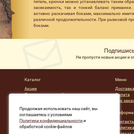
петель, крючки можно устанавливать таким обра
засекаемость, так и тонкий баланс приманки
активно раскачивая боками, максимально имит
различной продолжительности. При рывковой про
боками.
Подпишись
Не пропусти новые акции и 
Каталог
Меню
Акции
Доставк
Подарочные сертификаты
Оплата
Скидки
Как зака
Производители
Продолжая использовать наш сайт, вы
Информа
соглашаетесь с условиями
Политики конфиденциальности
и
Контакт
обработкой cookie-файлов
Политика
Возврат 