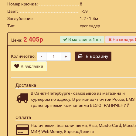
Номер крючка:
8
Цвет:
Т-59
Заглубление:
1.2 - 1.4м
Тип:
суспендер
2 405р
В магазине:
1
шт
На складе:
Цена:
-
В корзину
Количество:
+
В закладки
Доставка
В Санкт-Петербурге - самовывоз из магазина и
курьером по адресу. В регионах - почтой Росси, EMS 
транспортными компаниями БЕЗ ОГРАНИЧЕНИЙ
Оплата
Наличными, Безналичными, Visa, MasterCard, Maestr
МИР, WebMoney, Яндекс.Деньги