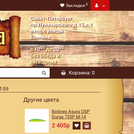
0
Закладки
Санкт-Петербург,
пр.Луначарского,д.15,к.1
вход с улицы
Есенина
00
00
с
10
до
20
без обеда и
выходных
Корзина
: 0
Т-59
Другие цвета
Воблер Asura OSP
Durga 73SP M-14
2 405р