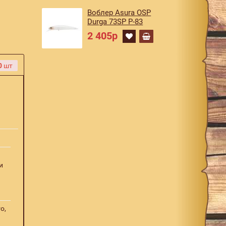
Воблер Asura OSP
Durga 73SP P-83
2 405р
0
шт
и
o,