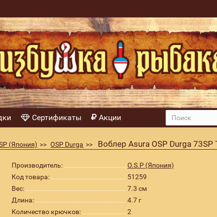
дки
Сертификаты
Акции
Воблер Asura OSP Durga 73SP 
SP (Япония)
OSP Durga
Производитель:
O.S.P (Япония)
Код товара:
51259
Вес:
7.3 см
Длина:
4.7 г
Количество крючков:
2