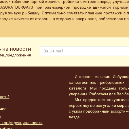
зом, чтобы одинарный крючок тройника смотрел вперед: улучшае
. ASURA DURGA73 при равномерной проводке движется горизон
ируя живую рыбешку. Оптимально сочетать плавные протяжки с 
водке мечется из стороны в сторону и вверх-вниз, поблескивая п
 на новости
спецпредложения
Интернет магазин Избушк
качественных рыболовных 
а
каталога. Мы продаём толь
уверенны. Работаем для Вас без
зать?
Мы предлагаем покупателя
пересылку во все уголки мира
ция
с умом подобранный ассортим
ы
везде.
 конфиденциальности
и обмен