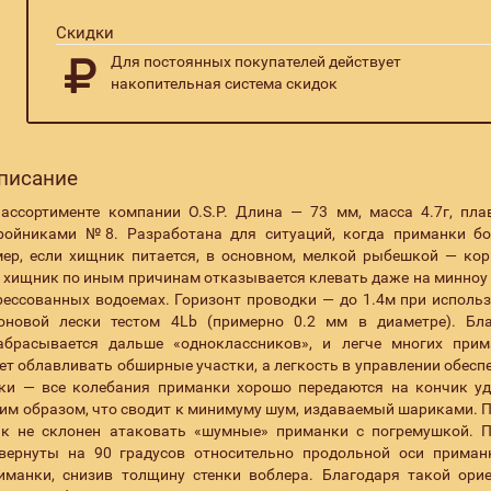
Скидки
Для постоянных покупателей действует
накопительная система скидок
Описание
ссортименте компании O.S.P. Длина — 73 мм, масса 4.7г, пла
тройниками №8. Разработана для ситуаций, когда приманки б
р, если хищник питается, в основном, мелкой рыбешкой — ко
да хищник по иным причинам отказывается клевать даже на минноу
прессованных водоемах. Горизонт проводки — до 1.4м при исполь
оновой лески тестом 4Lb (примерно 0.2 мм в диаметре). Бл
абрасывается дальше «одноклассников», и легче многих при
ет облавливать обширные участки, а легкость в управлении обесп
ки — все колебания приманки хорошо передаются на кончик у
ким образом, что сводит к минимуму шум, издаваемый шариками. 
ик не склонен атаковать «шумные» приманки с погремушкой. П
вернуты на 90 градусов относительно продольной оси приман
иманки, снизив толщину стенки воблера. Благодаря такой ори