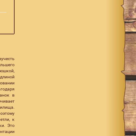
вучесть
ольшего
рюшкой,
 длиной
зовании
агодаря
манок в
ечивает
дилища.
Поэтому
етли, к
ки. Это
ентации