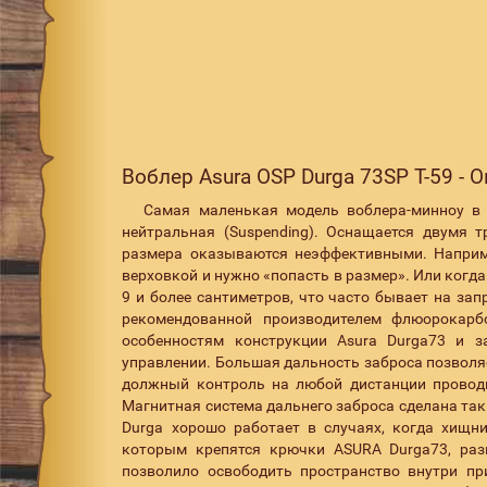
Воблер Asura OSP Durga 73SP Т-59 - 
Самая маленькая модель воблера-минноу в а
нейтральная (Suspending). Оснащается двумя 
размера оказываются неэффективными. Наприме
верховкой и нужно «попасть в размер». Или ког
9 и более сантиметров, что часто бывает на за
рекомендованной производителем флюорокарб
особенностям конструкции Asura Durga73 и з
управлении. Большая дальность заброса позволя
должный контроль на любой дистанции провод
Магнитная система дальнего заброса сделана та
Durga хорошо работает в случаях, когда хищн
которым крепятся крючки ASURA Durga73, раз
позволило освободить пространство внутри пр