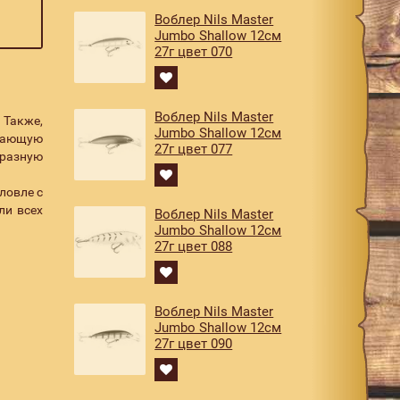
Воблер Nils Master
Jumbo Shallow 12см
27г цвет 070
Воблер Nils Master
 Также,
Jumbo Shallow 12см
ючающую
27г цвет 077
 разную
ловле с
ли всех
Воблер Nils Master
Jumbo Shallow 12см
27г цвет 088
Воблер Nils Master
Jumbo Shallow 12см
27г цвет 090