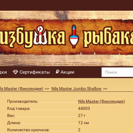
дки
Сертификаты
Акции
ls Master (Финляндия)
Nils Master Jumbо Shallow
7г цвет 013
Производитель:
Nils Master (Финляндия)
Код товара:
44003
Вес:
27 г
Длина:
12 см
Количество крючков:
2