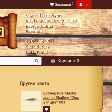
0
Закладки
Санкт-Петербург,
пр.Луначарского,д.15,к.1
вход с улицы
Есенина
00
00
с
10
до
20
без обеда и
выходных
Корзина
: 0
Другие цвета
Воблер Nils Master
Jumbo Shallow 12см
27г цвет 003