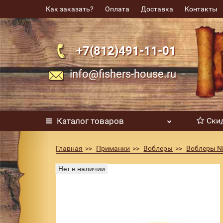
Как заказать?
Оплата
Доставка
Контакты
+7(812)491-11-01
info@fishers-house.ru
Каталог
товаров
Ски
Главная
Приманки
Воблеры
Воблеры Ni
Воблер Nils Master Jumbo Shallow 12см 2
Нет в наличии