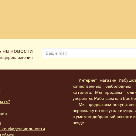
 на новости
спецпредложения
Интернет магазин Избушк
качественных рыболовных 
а
каталога. Мы продаём толь
уверенны. Работаем для Вас без
зать?
Мы предлагаем покупателя
пересылку во все уголки мира
ция
с умом подобранный ассортим
ы
везде.
 конфиденциальности
и обмен