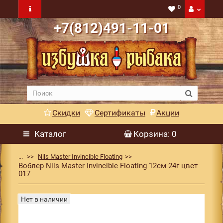
0
+7(812)491-11-01
Скидки
Сертификаты
Акции
Каталог
Корзина
: 0
...
Nils Master Invincible Floating
Воблер Nils Master Invincible Floating 12см 24г цвет
017
Нет в наличии