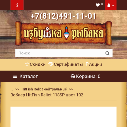
0
+7(812)491-11-01
Скидки
Сертификаты
Акции
Каталог
Корзина
: 0
...
HitFish Relict нейтральный
Воблер HitFish Relict 118SP цвет 102