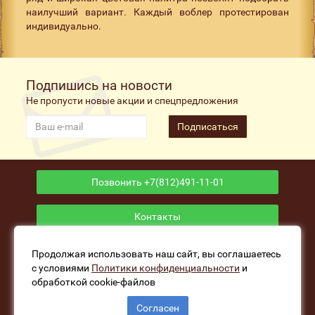
наилучший вариант. Каждый воблер протестирован
индивидуально.
Подпишись на новости
Не пропусти новые акции и спецпредложения
Подписаться
Позвонить +7(812)491-11-01
Контакты
Приложение
Продолжая использовать наш сайт, вы соглашаетесь
с условиями
Политики конфиденциальности
и
обработкой cookie-файлов
www.fishers-house.ru - Рыболовный магазин Избушка
Согласен