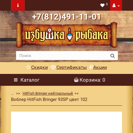
0
+7(812)491-11-01
Скидки
Сертификаты
Акции
Каталог
Корзина
: 0
...
HitFish Bringer нейтральный
Воблер HitFish Bringer 93SP цвет 102