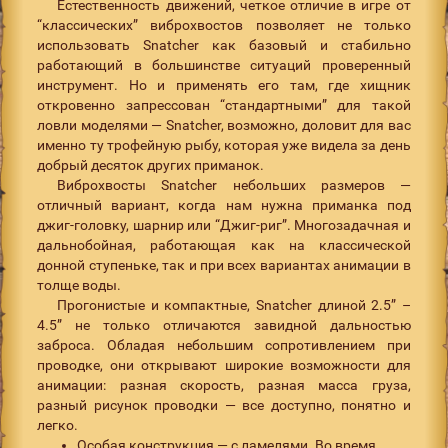
Естественность движений, четкое отличие в игре от
“классических” виброхвостов позволяет не только
использовать Snatcher как базовый и стабильно
работающий в большинстве ситуаций проверенный
инструмент. Но и применять его там, где хищник
откровенно запрессован “стандартными” для такой
ловли моделями — Snatcher, возможно, доловит для вас
именно ту трофейную рыбу, которая уже видела за день
добрый десяток других приманок.
Виброхвосты Snatcher небольших размеров —
отличный вариант, когда нам нужна приманка под
джиг-головку, шарнир или “Джиг-риг”. Многозадачная и
дальнобойная, работающая как на классической
донной ступеньке, так и при всех вариантах анимации в
толще воды.
Прогонистые и компактные, Snatcher длиной 2.5” –
4.5” не только отличаются завидной дальностью
заброса. Обладая небольшим сопротивлением при
проводке, они открывают широкие возможности для
анимации: разная скорость, разная масса груза,
разный рисунок проводки — все доступно, понятно и
легко.
Особая конструкция — с ламелями. Во время