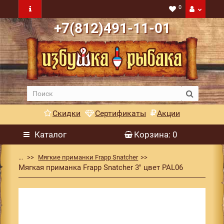
0
+7(812)491-11-01
Скидки
Сертификаты
Акции
Каталог
Корзина
: 0
...
Мягкие приманки Frapp Snatcher
Мягкая приманка Frapp Snatcher 3" цвет PAL06