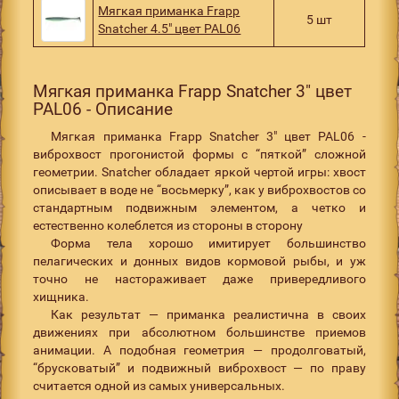
Мягкая приманка Frapp
5 шт
Snatcher 4.5" цвет PAL06
Мягкая приманка Frapp Snatcher 3" цвет
PAL06 - Описание
Мягкая приманка Frapp Snatcher 3" цвет PAL06 -
виброхвост прогонистой формы с “пяткой” сложной
геометрии. Snatcher обладает яркой чертой игры: хвост
описывает в воде не “восьмерку”, как у виброхвостов со
стандартным подвижным элементом, а четко и
естественно колеблется из стороны в сторону
Форма тела хорошо имитирует большинство
пелагических и донных видов кормовой рыбы, и уж
точно не настораживает даже привередливого
хищника.
Как результат — приманка реалистична в своих
движениях при абсолютном большинстве приемов
анимации. А подобная геометрия — продолговатый,
“брусковатый” и подвижный виброхвост — по праву
считается одной из самых универсальных.