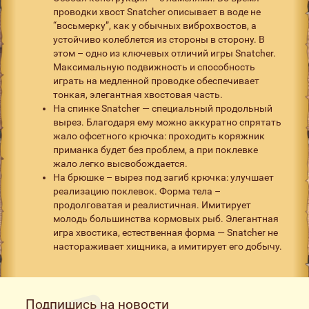
проводки хвост Snatcher описывает в воде не
“восьмерку”, как у обычных виброхвостов, а
устойчиво колеблется из стороны в сторону. В
этом – одно из ключевых отличий игры Snatcher.
Максимальную подвижность и способность
играть на медленной проводке обеспечивает
тонкая, элегантная хвостовая часть.
На спинке Snatcher — специальный продольный
вырез. Благодаря ему можно аккуратно спрятать
жало офсетного крючка: проходить коряжник
приманка будет без проблем, а при поклевке
жало легко высвобождается.
На брюшке – вырез под загиб крючка: улучшает
реализацию поклевок. Форма тела –
продолговатая и реалистичная. Имитирует
молодь большинства кормовых рыб. Элегантная
игра хвостика, естественная форма — Snatcher не
настораживает хищника, а имитирует его добычу.
Подпишись на новости