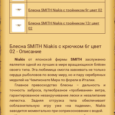
Блесна SMITH Niakis с тройником 9г цвет 02
Блесна SMITH Niakis с тройником 12г цвет
02
Блесна SMITH Niakis с крючком 6г цвет
02 - Описание
Niakis
от японской фирмы
SMITH
заслуженно
является одной из лучших в мире вращающихся блёсен
своего типа. Эта любимица смогла завоевать не только
сердца рыболовов по всему миру, но и пару серебряных
медалей на Чемпионате Мира по форели в Италии.
Главное превосходство блесны – дальность и
точность заброса, пулеобразное «пробивание» ветра,
гарантированное незакручивание лески и незалипание
лепестка. Задняя отгрузка тела обеспечивает
соблазнительную игру уже «на падении», Niakis
заводится моментально при соприкосновении с водой.