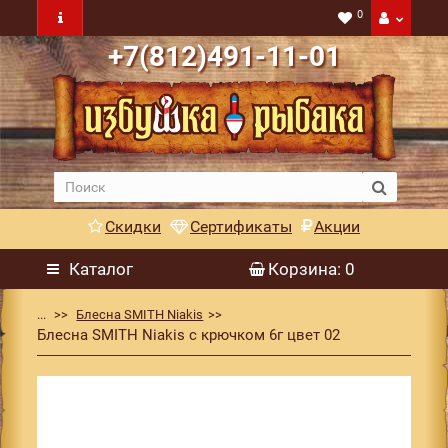
0
+7(812)491-11-01
Скидки
Сертификаты
Акции
Каталог
Корзина
: 0
...
Блесна SMITH Niakis
Блесна SMITH Niakis с крючком 6г цвет 02