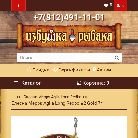
0
+7(812)491-11-01
Скидки
Сертификаты
Акции
Каталог
Корзина
: 0
...
Блесна Mepps Aglia Long Redbo
Блесна Mepps Aglia Long Redbo #2 Gold 7г