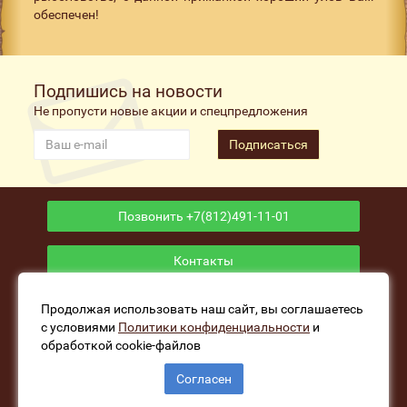
обеспечен!
Подпишись на новости
Не пропусти новые акции и спецпредложения
Подписаться
Позвонить +7(812)491-11-01
Контакты
Приложение
Продолжая использовать наш сайт, вы соглашаетесь
с условиями
Политики конфиденциальности
и
обработкой cookie-файлов
www.fishers-house.ru - Рыболовный магазин Избушка
Согласен
Рыбака © 2026