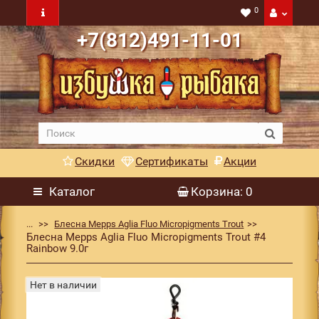
0
+7(812)491-11-01
Скидки
Сертификаты
Акции
Каталог
Корзина
: 0
...
Блесна Mepps Aglia Fluo Micropigments Trout
Блесна Mepps Aglia Fluo Micropigments Trout #4
Rainbow 9.0г
Нет в наличии