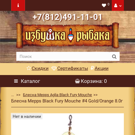
0
+7(812)491-11-01
Скидки
Сертификаты
Акции
Каталог
Корзина
: 0
...
Блесна Mepps Aglia Black Fury Mouche
Блесна Mepps Black Fury Mouche #4 Gold/Orange 8.0г
Нет в наличии