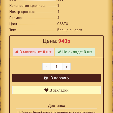
Количество крючков:
1
Номер крючка:
4
Размер:
4
Цвет:
CSBTU
Тип:
Вращающаяся
Цена:
940р
В магазине:
0
шт
На складе:
3
шт
-
+
В корзину
В закладки
Доставка
В Санкт-Петербурге - самовывоз из магазина и