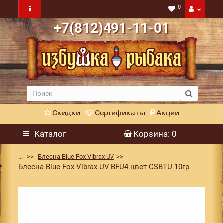
0
+7(812)491-11-01
Скидки
Сертификаты
Акции
Каталог
Корзина
: 0
...
Блесна Blue Fox Vibrax UV
Блесна Blue Fox Vibrax UV BFU4 цвет CSBTU 10гр