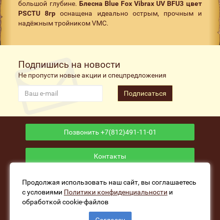
большой глубине.
Блесна Blue Fox Vibrax UV BFU3 цвет
PSCTU 8гр
оснащена идеально острым, прочным и
надёжным тройником VMC.
Подпишись на новости
Не пропусти новые акции и спецпредложения
Подписаться
Позвонить +7(812)491-11-01
Контакты
Приложение
Продолжая использовать наш сайт, вы соглашаетесь
с условиями
Политики конфиденциальности
и
обработкой cookie-файлов
www.fishers-house.ru - Рыболовный магазин Избушка