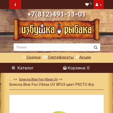
0
+7(812)491-11-01
Скидки
Сертификаты
Акции
Каталог
Корзина
: 0
...
Блесна Blue Fox Vibrax UV
Блесна Blue Fox Vibrax UV BFU3 цвет PSCTU 8гр