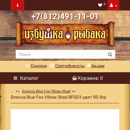
0
+7(812)491-11-01
Скидки
Сертификаты
Акции
Каталог
Корзина
: 0
...
Блесна Blue Fox Vibrax Shad
Блесна Blue Fox Vibrax Shad BFSD3 цвет RS 8гр