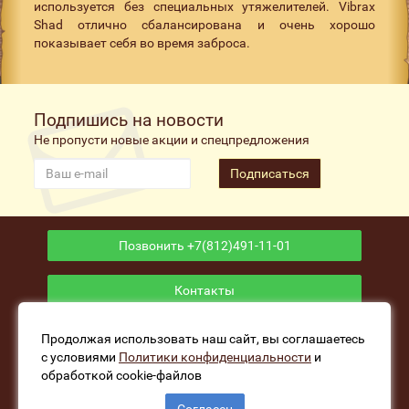
используется без специальных утяжелителей. Vibrax
Shad отлично сбалансирована и очень хорошо
показывает себя во время заброса.
Подпишись на новости
Не пропусти новые акции и спецпредложения
Подписаться
Позвонить +7(812)491-11-01
Контакты
Приложение
Продолжая использовать наш сайт, вы соглашаетесь
с условиями
Политики конфиденциальности
и
обработкой cookie-файлов
www.fishers-house.ru - Рыболовный магазин Избушка