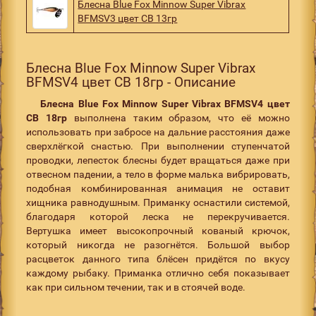
Блесна Blue Fox Minnow Super Vibrax
BFMSV3 цвет CB 13гр
Блесна Blue Fox Minnow Super Vibrax
BFMSV4 цвет CB 18гр - Описание
Блесна Blue Fox Minnow Super Vibrax BFMSV4 цвет
CB 18гр
выполнена таким образом, что её можно
использовать при забросе на дальние расстояния даже
сверхлёгкой снастью. При выполнении ступенчатой
проводки, лепесток блесны будет вращаться даже при
отвесном падении, а тело в форме малька вибрировать,
подобная комбинированная анимация не оставит
хищника равнодушным. Приманку оснастили системой,
благодаря которой леска не перекручивается.
Вертушка имеет высокопрочный кованый крючок,
который никогда не разогнётся. Большой выбор
расцветок данного типа блёсен придётся по вкусу
каждому рыбаку. Приманка отлично себя показывает
как при сильном течении, так и в стоячей воде.