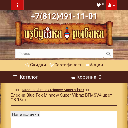
0
+7(812)491-11-01
Скидки
Сертификаты
Акции
Каталог
Корзина
: 0
...
Блесна Blue Fox Minnow Super Vibrax
Блесна Blue Fox Minnow Super Vibrax BFMSV4 цвет
CB 18гр
Нет в наличии