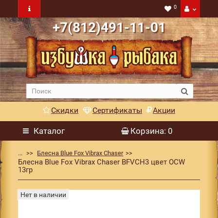
0
+7(812)491-11-01
Скидки
Сертификаты
Акции
Каталог
Корзина
: 0
...
Блесна Blue Fox Vibrax Chaser
Блесна Blue Fox Vibrax Chaser BFVCH3 цвет OCW
13гр
Нет в наличии