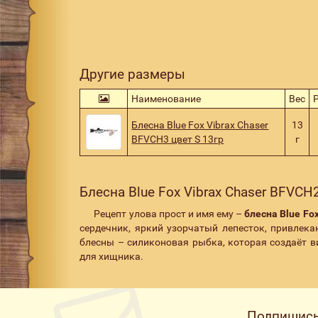
Другие размеры
Наименование
Вес
Блесна Blue Fox Vibrax Chaser
13
BFVCH3 цвет S 13гр
г
Блесна Blue Fox Vibrax Chaser BFVCH2
Рецепт улова прост и имя ему –
блесна Blue Fo
сердечник, яркий узорчатый лепесток, привле
блесны – силиконовая рыбка, которая создаёт ви
для хищника.
Подпишись