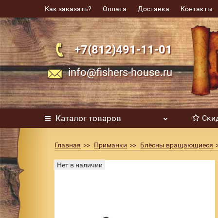
Как заказать?
Оплата
Доставка
Контакты
+7(812)491-11-01
info@fishers-house.ru
Каталог
товаров
Ски
Главная
Приманки
Блёсны вращающиеся
Блесна Blue Fox Vibrax Chaser BFVCH2 цве
Нет в наличии