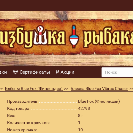
дки
Сертификаты
Акции
Блёсны Blue Fox (Финляндия)
Блесна Blue Fox Vibrax Chaser
т S 8гр
Производитель:
Blue Fox (Финляндия)
Код товара:
42798
Вес:
8 г
Количество крючков:
1
Номер крючка:
10