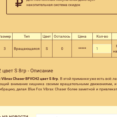
накопительная система скидок
Размер
Тип
Цвет
Осталось
Цена
Кол-во
3
Вращающаяся
S
0
*****
н
 цвет S 8гр - Описание
x Vibrax Chaser BFVCH2 цвет S 8гр
. В этой приманке уже есть всё: 
кающий внимание хищника своими вращательными движениями, 
брацию, делая Blue Fox Vibrax Chaser более заметной и привлека
 на новости