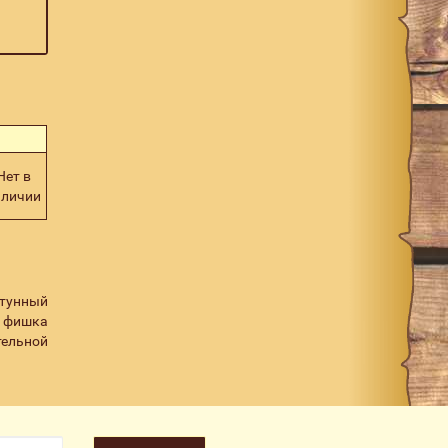
Нет в
аличии
латунный
и фишка
тельной