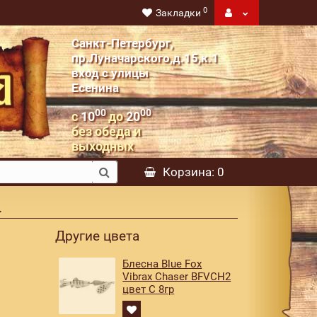
0
Закладки
Санкт-Петербург,
пр.Луначарского,д.15,к.1
вход с улицы
Есенина
00
00
с
10
до
20
без обеда и
выходных
Корзина
: 0
Другие цвета
Блесна Blue Fox
Vibrax Chaser BFVCH2
цвет C 8гр