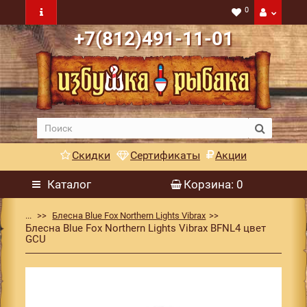
0
+7(812)491-11-01
Скидки
Сертификаты
Акции
Каталог
Корзина
: 0
...
Блесна Blue Fox Northern Lights Vibrax
Блесна Blue Fox Northern Lights Vibrax BFNL4 цвет
GCU