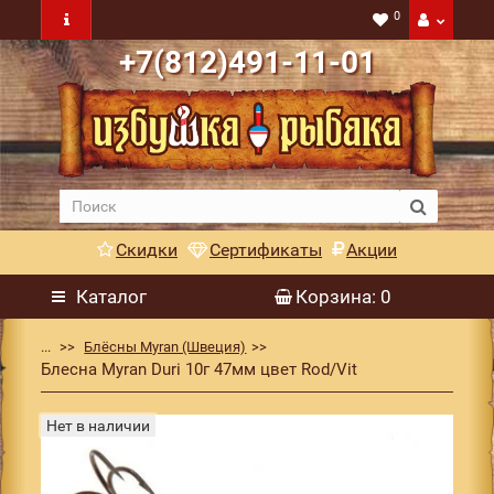
0
+7(812)491-11-01
Скидки
Сертификаты
Акции
Каталог
Корзина
: 0
...
Блёсны Myran (Швеция)
Блесна Myran Duri 10г 47мм цвет Rod/Vit
Нет в наличии