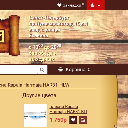
0
Закладки
Санкт-Петербург,
пр.Луначарского,д.15,к.1
вход с улицы
Есенина
00
00
с
10
до
20
без обеда и
выходных
Корзина
: 0
сна Rapala Harmaja HAR31-HLW
Другие цвета
Блесна Rapala
Harmaja HAR31-BLI
1 750р