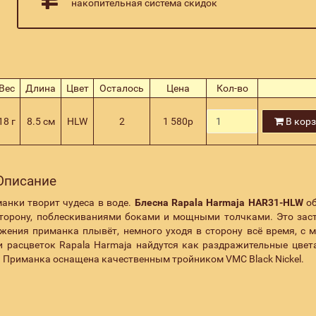
накопительная система скидок
Вес
Длина
Цвет
Осталось
Цена
Кол-во
18 г
8.5 см
HLW
2
1 580
р
В кор
 Описание
манки
творит чудеса в воде.
Блесна
Rapala
Harmaja
HAR31-HLW
о
сторону, поблескиваниями боками и мощными толчками. Это зас
жения приманка плывёт, немного уходя в сторону всё время, с 
и расцветок Rapala Harmaja
найдутся как раздражительные цвета
. Приманка оснащена качественным тройником
VMC Black Nickel.