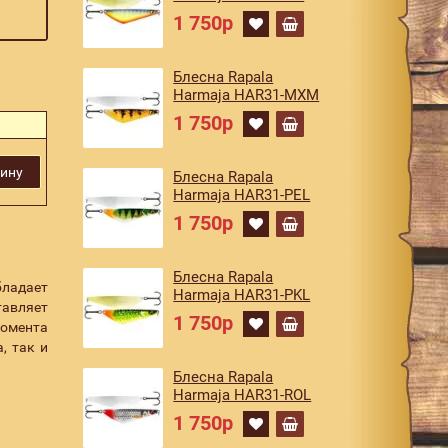
1 750р
Блесна Rapala
Harmaja HAR31-MXM
1 750р
зину
Блесна Rapala
Harmaja HAR31-PEL
1 750р
Блесна Rapala
бладает
Harmaja HAR31-PKL
тавляет
1 750р
момента
, так и
Блесна Rapala
Harmaja HAR31-ROL
1 750р