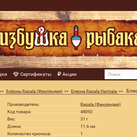
дки
Сертификаты
Акции
Бле
Блёсны Rapala (Финляндия)
Блесна Rapala Harmaja
Производитель:
Rapala (Финляндия)
Код товара:
48092
Вес:
31 г
Длина:
11.6 см
Количество крючков:
1