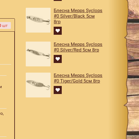
Блесна Mepps Syclops
#0 Silver/Black 5см
8гр
0
шт
Блесна Mepps Syclops
#0 Silver/Red 5см 8гр
Блесна Mepps Syclops
#0 Tiger/Gold 5см 8гр
и
o,