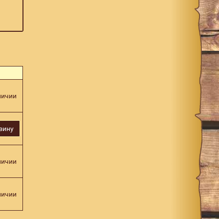
личии
зину
личии
личии