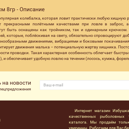
см 8гр - Описание
опулярная колебалка, которая ловит практически любую хищную р
т прекрасными полётными качествами при ловле в заброс, а
огут быть оснащены как тройником, так и одинарным крючком.
ей, которые, поблёскивая на свету, обязательно спровоцируют до
олнообразными движениями, вибрациями и боковыми покачивани
итирует движения малька – потенциальную жертву хищника. Пост
ости проводки. Такая характерная особенность облегчает быстры
), и обеспечивает удобную ловлю на течении (лосось, кумжа, форел
 на новости
спецпредложения
Интернет магазин Избушк
качественных рыболовных 
а
каталога. Мы продаём толь
уверенны. Работаем для Вас без