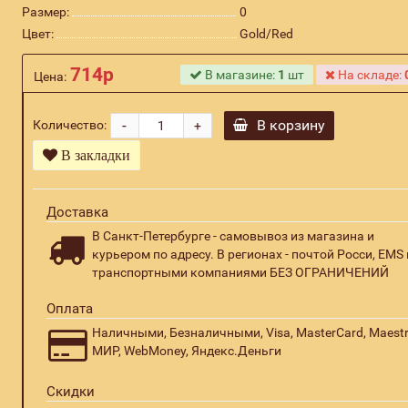
Размер:
0
Цвет:
Gold/Red
714р
В магазине:
1
шт
На складе:
Цена:
-
В корзину
Количество:
+
В закладки
Доставка
В Санкт-Петербурге - самовывоз из магазина и
курьером по адресу. В регионах - почтой Росси, EMS 
транспортными компаниями БЕЗ ОГРАНИЧЕНИЙ
Оплата
Наличными, Безналичными, Visa, MasterCard, Maestr
МИР, WebMoney, Яндекс.Деньги
Скидки