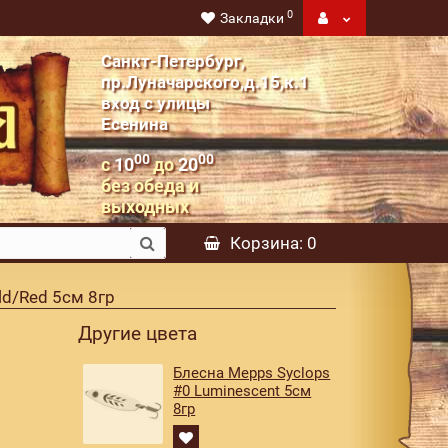
0
Закладки
Санкт-Петербург,
пр.Луначарского,д.15,к.1
вход с улицы
Есенина
00
00
с
10
до
20
без обеда и
выходных
Корзина
: 0
ld/Red 5см 8гр
Другие цвета
Блесна Mepps Syclops
#0 Luminescent 5см
8гр