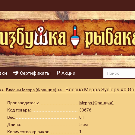
дки
Сертификаты
Акции
Блесна Mepps Syclops #0 Go
Блёсны Mepps (Франция)
Производитель:
Mepps (Франция)
Код товара:
33676
Вес:
8 г
Длина:
5 см
Количество крючков:
1