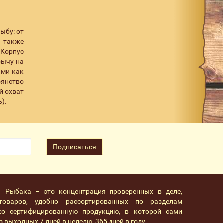
ыбу: от
 также
 Корпус
бычу на
ями как
оянство
й охват
ь).
Подписаться
а Рыбака – это концентрация проверенных в деле,
товаров, удобно рассортированных по разделам
ко сертифицированную продукцию, в которой сами
 выходных 7 дней в неделю, 365 дней в году.