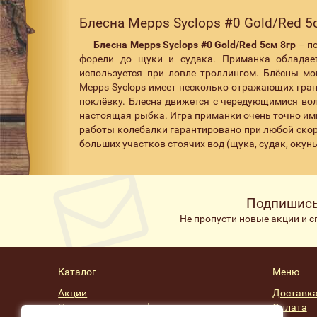
Блесна Mepps Syclops #0 Gold/Red 5
Блесна Mepps Syclops #0 Gold/Red 5см 8гр
– п
форели до щуки и судака. Приманка обладае
используется при ловле троллингом. Блёсны м
Mepps Syclops имеет несколько отражающих гран
поклёвку. Блесна движется с чередующимися в
настоящая рыбка. Игра приманки очень точно им
работы колебалки гарантировано при любой скор
больших участков стоячих вод (щука, судак, окунь
Подпишись
Не пропусти новые акции и 
Каталог
Меню
Акции
Доставк
Подарочные сертификаты
Оплата