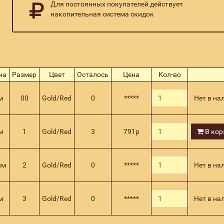
Для постоянных покупателей действует
накопительная система скидок
на
Размер
Цвет
Осталось
Цена
Кол-во
м
00
Gold/Red
0
*****
Нет в на
м
1
Gold/Red
3
791
р
В кор
см
2
Gold/Red
0
*****
Нет в на
м
3
Gold/Red
0
*****
Нет в на