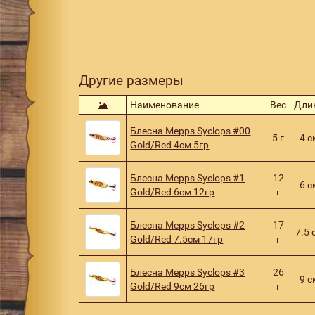
Другие размеры
Наименование
Вес
Дли
Блесна Mepps Syclops #00
5 г
4 с
Gold/Red 4см 5гр
Блесна Mepps Syclops #1
12
6 с
Gold/Red 6см 12гр
г
Блесна Mepps Syclops #2
17
7.5 
Gold/Red 7.5см 17гр
г
Блесна Mepps Syclops #3
26
9 с
Gold/Red 9см 26гр
г