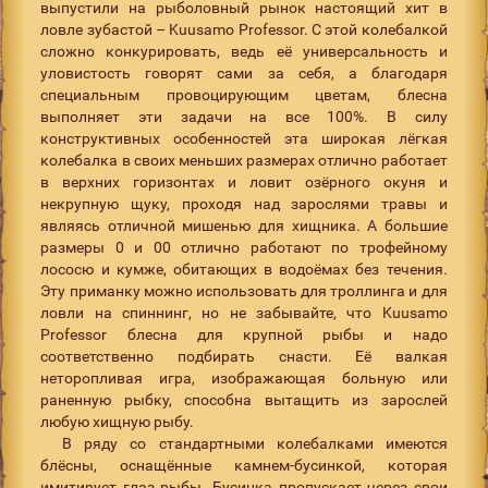
выпустили на рыболовный рынок настоящий хит в
ловле зубастой – Kuusamo Professor. С этой колебалкой
сложно конкурировать, ведь её универсальность и
уловистость говорят сами за себя, а благодаря
специальным провоцирующим цветам, блесна
выполняет эти задачи на все 100%. В силу
конструктивных особенностей эта широкая лёгкая
колебалка в своих меньших размерах отлично работает
в верхних горизонтах и ловит озёрного окуня и
некрупную щуку, проходя над зарослями травы и
являясь отличной мишенью для хищника. А большие
размеры 0 и 00 отлично работают по трофейному
лососю и кумже, обитающих в водоёмах без течения.
Эту приманку можно использовать для троллинга и для
ловли на спиннинг, но не забывайте, что Kuusamo
Professor блесна для крупной рыбы и надо
соответственно подбирать снасти. Её валкая
неторопливая игра, изображающая больную или
раненную рыбку, способна вытащить из зарослей
любую хищную рыбу.
В ряду со стандартными колебалками имеются
блёсны, оснащённые камнем-бусинкой, которая
имитирует глаз рыбы. Бусинка пропускает через свои