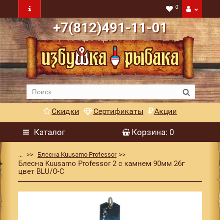
0
+7(812)491-11-01
Скидки
Сертификаты
Акции
Каталог
Корзина
: 0
...
Блесна Kuusamo Professor
Блесна Kuusamo Professor 2 с камнем 90мм 26г
цвет BLU/O-C