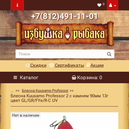
0
+7(812)491-11-01
Скидки
Сертификаты
Акции
Каталог
Корзина
: 0
...
Блесна Kuusamo Professor
Блесна Kuusamo Professor 2 с камнем 90мм 13г
цвет GL/GR/FYe/R-C UV
Нет в наличии