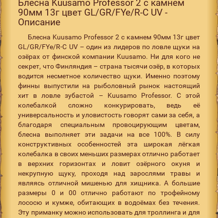
Блесна Kuusamo Professor 2 с камнем
90мм 13г цвет GL/GR/FYe/R-C UV -
Описание
Блесна Kuusamo Professor 2 с камнем 90мм 13г цвет
GL/GR/FYe/R-C UV – один из лидеров по ловле щуки на
озёрах от финской компании Kuusamo. Ни для кого не
секрет, что Финляндия – страна тысячи озёр, в которых
водится несметное количество щуки. Именно поэтому
финны выпустили на рыболовный рынок настоящий
хит в ловле зубастой – Kuusamo Professor. С этой
колебалкой сложно конкурировать, ведь её
универсальность и уловистость говорят сами за себя, а
благодаря специальным провоцирующим цветам,
блесна выполняет эти задачи на все 100%. В силу
конструктивных особенностей эта широкая лёгкая
колебалка в своих меньших размерах отлично работает
в верхних горизонтах и ловит озёрного окуня и
некрупную щуку, проходя над зарослями травы и
являясь отличной мишенью для хищника. А большие
размеры 0 и 00 отлично работают по трофейному
лососю и кумже, обитающих в водоёмах без течения.
Эту приманку можно использовать для троллинга и для