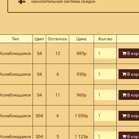
накопительная система скидок
Тип
Цвет
Осталось
Цена
Кол-во
Колеблющаяся
S4
12
885
р
В кор
Колеблющаяся
S4
6
930
р
В кор
Колеблющаяся
S4
11
960
р
В кор
Колеблющаяся
S04
6
1 050
р
В кор
Колеблющаяся
S04
5
1 125
р
В кор