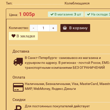
Тип:
Колеблющаяся
1 005р
В магазине:
3
шт
На складе:
Цена:
-
В корзину
Количество:
+
В закладки
Доставка
В Санкт-Петербурге - самовывоз из магазина и
курьером по адресу. В регионах - почтой Росси, EMS 
транспортными компаниями БЕЗ ОГРАНИЧЕНИЙ
Оплата
Наличными, Безналичными, Visa, MasterCard, Maestr
МИР, WebMoney, Яндекс.Деньги
Скидки
Для постоянных покупателей действует