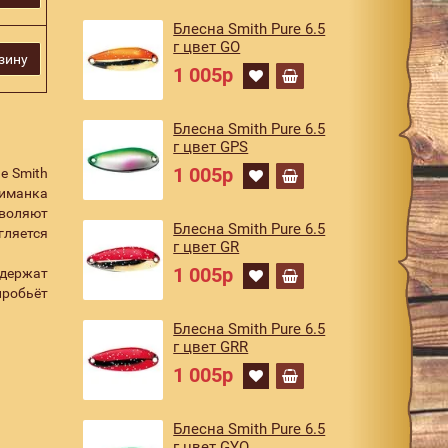
Блесна Smith Pure 6.5
г цвет GO
зину
1 005р
Блесна Smith Pure 6.5
г цвет GPS
1 005р
е Smith
риманка
зволяют
Блесна Smith Pure 6.5
гляется
г цвет GR
1 005р
 держат
пробьёт
Блесна Smith Pure 6.5
г цвет GRR
1 005р
Блесна Smith Pure 6.5
г цвет GYO