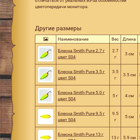
отличаться от реальных из-за особенностей
цветопередачи монитора.
Другие размеры
Наименование
Вес
Длина
Блесна Smith Pure 2.7 г
2.7
3 см
цвет S04
г
Блесна Smith Pure 3.5 г
3.5
3.5 см
цвет S04
г
Блесна Smith Pure 5.0 г
5 г
4 см
цвет S04
Блесна Smith Pure 9.5 г
9.5
5 см
цвет S04
г
Блесна Smith Pure 13 г
13 г
5.9 см