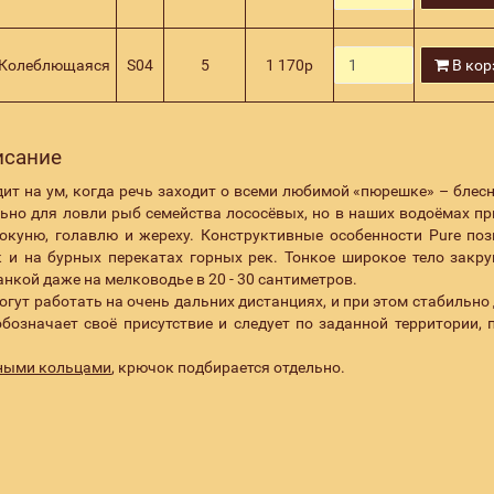
Колеблющаяся
S04
5
1 170
р
В кор
писание
дит на ум, когда речь заходит о всеми любимой «пюрешке» – блесн
ьно для ловли рыб семейства лососёвых, но в наших водоёмах п
окуню, голавлю и жереху. Конструктивные особенности Pure по
к и на бурных перекатах горных рек. Тонкое широкое тело закру
нкой даже на мелководье в 20 - 30 сантиметров.
огут работать на очень дальних дистанциях, и при этом стабильно
бозначает своё присутствие и следует по заданной территории, 
дными кольцами
, крючок подбирается отдельно.