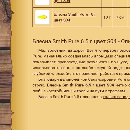
цвет S04
Блесна Smith Pure 18 г
18 г
7 см
цвет S04
Блесна Smith Pure 6.5 г цвет S04 - О
Мал золотник, да дорог. Вот что первое прихо
Pure. Изначально создавалась японцами специал
показывает превосходные результаты по щуке, 
использовать её как на слабо текущей воде, та
глубокой «ложкой», что позволяет работать прима
Благодаря великолепной балансировке, Pure м
струю.
Блесна Smith Pure 6.5 г цвет S04
чётко о
любые «отстойники» и тропы на пути к трофеям.
Блесна Smith Pure 6.5 г оснащена
только заво