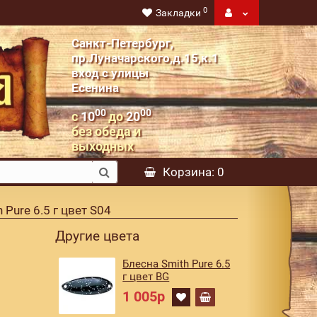
0
Закладки
Санкт-Петербург,
пр.Луначарского,д.15,к.1
вход с улицы
Есенина
00
00
с
10
до
20
без обеда и
выходных
Корзина
: 0
 Pure 6.5 г цвет S04
Другие цвета
Блесна Smith Pure 6.5
г цвет BG
1 005р