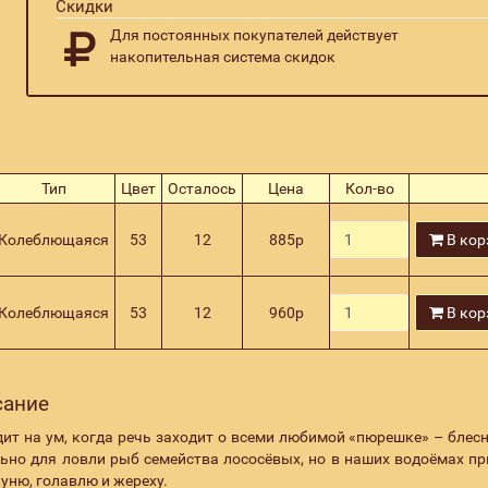
Скидки
Для постоянных покупателей действует
накопительная система скидок
Тип
Цвет
Осталось
Цена
Кол-во
Колеблющаяся
53
12
885
р
В кор
Колеблющаяся
53
12
960
р
В кор
исание
дит на ум, когда речь заходит о всеми любимой «пюрешке» – блесн
ьно для ловли рыб семейства лососёвых, но в наших водоёмах п
уню, голавлю и жереху.