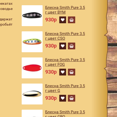
рекатах
Блесна Smith Pure 3.5
ководье
г цвет BYM
930р
 держат
пробьёт
Блесна Smith Pure 3.5
г цвет CSO
930р
Блесна Smith Pure 3.5
г цвет FOG
930р
Блесна Smith Pure 3.5
г цвет G
930р
Блесна Smith Pure 3.5
г цвет GBO