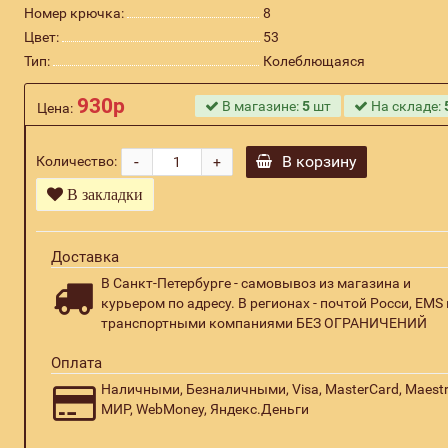
Номер крючка:
8
Цвет:
53
Тип:
Колеблющаяся
930р
В магазине:
5
шт
На складе:
Цена:
-
В корзину
Количество:
+
В закладки
Доставка
В Санкт-Петербурге - самовывоз из магазина и
курьером по адресу. В регионах - почтой Росси, EMS 
транспортными компаниями БЕЗ ОГРАНИЧЕНИЙ
Оплата
Наличными, Безналичными, Visa, MasterCard, Maestr
МИР, WebMoney, Яндекс.Деньги