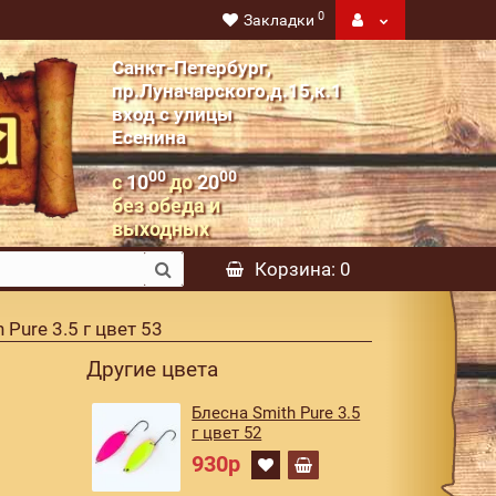
0
Закладки
Санкт-Петербург,
пр.Луначарского,д.15,к.1
вход с улицы
Есенина
00
00
с
10
до
20
без обеда и
выходных
Корзина
: 0
 Pure 3.5 г цвет 53
Другие цвета
Блесна Smith Pure 3.5
г цвет 52
930р