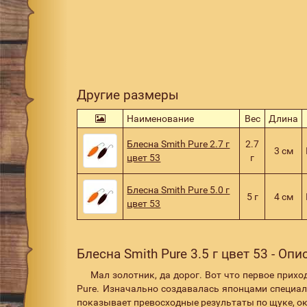
Другие размеры
Наименование
Вес
Длина
Блесна Smith Pure 2.7 г
2.7
3 см
цвет 53
г
Блесна Smith Pure 5.0 г
5 г
4 см
цвет 53
Блесна Smith Pure 3.5 г цвет 53 - Оп
Мал золотник, да дорог. Вот что первое прихо
Pure. Изначально создавалась японцами специал
показывает превосходные результаты по щуке, ок