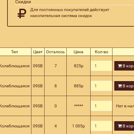
Скидки
Для постоянных покупателей действует
накопительная система скидок
Тип
Цвет
Осталось
Цена
Кол-во
Колеблющаяся
09SB
7
825
р
В кор
Колеблющаяся
09SB
8
885
р
В кор
Колеблющаяся
09SB
0
*****
Нет в на
Колеблющаяся
09SB
4
1 005
р
В кор