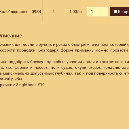
Колеблющаяся
09SB
4
1 035
р
В кор
 Описание
оюзник для ловли в ручьях и реках с быстрым течением, который 
корости проводки. Благодаря форме приманку можно провести
очно подобрать блесну под любые условия ловли и конкретного х
лько форель и лосось, но и судак, окунь, жерех, голавль, хар
на максимально допустимых глубинах, так и под поверхностью, чт
сивной рыбы.
рючком Single hook #10.