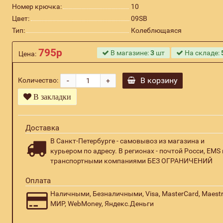
Номер крючка:
10
Цвет:
09SB
Тип:
Колеблющаяся
795р
В магазине:
3
шт
На складе:
Цена:
-
В корзину
Количество:
+
В закладки
Доставка
В Санкт-Петербурге - самовывоз из магазина и
курьером по адресу. В регионах - почтой Росси, EMS 
транспортными компаниями БЕЗ ОГРАНИЧЕНИЙ
Оплата
Наличными, Безналичными, Visa, MasterCard, Maestr
МИР, WebMoney, Яндекс.Деньги