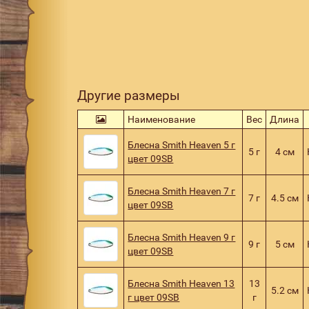
Другие размеры
Наименование
Вес
Длина
Блесна Smith Heaven 5 г
5 г
4 см
цвет 09SB
Блесна Smith Heaven 7 г
7 г
4.5 см
цвет 09SB
Блесна Smith Heaven 9 г
9 г
5 см
цвет 09SB
Блесна Smith Heaven 13
13
5.2 см
г цвет 09SB
г