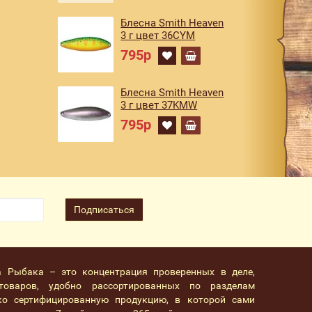
Блесна Smith Heaven
3 г цвет 36CYM
795р
Блесна Smith Heaven
3 г цвет 37KMW
795р
Подписаться
а Рыбака – это концентрация проверенных в деле,
товаров, удобно рассортированных по разделам
ко сертифицированную продукцию, в которой сами