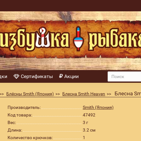
дки
Сертификаты
Акции
Блесна Sm
Блёсны Smith (Япония)
Блесна Smith Heaven
Производитель:
Smith (Япония)
Код товара:
47492
Вес:
3 г
Длина:
3.2 см
Количество крючков:
1