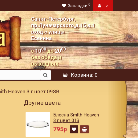
0
Закладки
Санкт-Петербург,
пр.Луначарского,д.15,к.1
вход с улицы
Есенина
00
00
с
10
до
20
без обеда и
выходных
Корзина
: 0
ith Heaven 3 г цвет 09SB
Другие цвета
Блесна Smith Heaven
3 г цвет 01S
795р