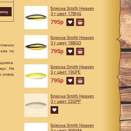
Блесна Smith Heaven
зину
3 г цвет 17BHG
795р
Блесна Smith Heaven
3 г цвет 18BGO
отлично
795р
 как по
ищника.
Блесна Smith Heaven
иус. Не
3 г цвет 19GPE
о очень
795р
Блесна Smith Heaven
3 г цвет 22GPP
Блесна Smith Heaven
3 г цвет 30SYM