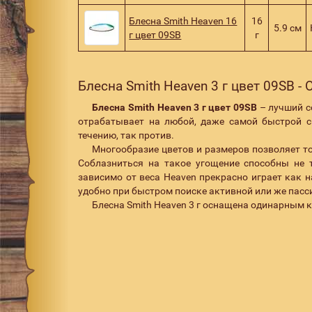
Блесна Smith Heaven 16
16
5.9 см
г цвет 09SB
г
Блесна Smith Heaven 3 г цвет 09SB -
Блесна Smith Heaven 3 г цвет 09SB
– лучший с
отрабатывает на любой, даже самой быстрой с
течению, так против.
Многообразие цветов и размеров позволяет т
Соблазниться на такое угощение способны не то
зависимо от веса Heaven прекрасно играет как 
удобно при быстром поиске активной или же пас
Блесна Smith Heaven 3 г оснащена одинарным к