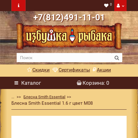
0
+7(812)491-11-01
Скидки
Сертификаты
Акции
Каталог
Корзина
: 0
...
Блесна Smith Essential
Блесна Smith Essential 1.6 г цвет M08