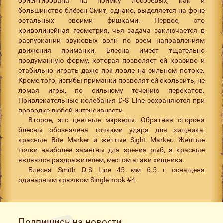
ориентирована на поимку лососёвых, как и
большинство блёсен Смит, однако, выделяется на фоне
остальных своими фишками. Первое, это
криволинейная геометрия, чья задача заключается в
распускании звуковых волн по всем направлениям
движения приманки. Блесна имеет тщательно
продуманную форму, которая позволяет ей красиво и
стабильно играть даже при ловле на сильном потоке.
Кроме того, изгибы приманки позволят ей скользить, не
ломая игры, по сильному течению перекатов.
Привлекательные колебания D-S Line сохраняются при
проводке любой интенсивности.
Второе, это цветные маркеры. Обратная сторона
блесны обозначена точками удара для хищника:
красные Bite Marker и жёлтые Sight Marker. Жёлтые
точки наиболее заметны для зрения рыб, а красные
являются раздражителем, местом атаки хищника.
Блесна Smith D-S Line 45 мм 6.5 г оснащена
одинарным крючком Single hook #4.
Подпишись на новости