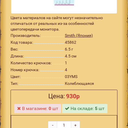
Цвета материалов на сайте могут незначительно
отличаться от реальных из-за особенностей
цветопередачи монитора.
Производитель:
Smith (Япония)
Код товара:
45862
Вес:
6.5 г
Длина:
4.5 см
Количество крючков:
1
Номер крючка:
4
Цвет:
03YMS
Тип:
Колеблющаяся
Цена:
930р
В магазине:
0
шт
На складе:
5
шт
-
+