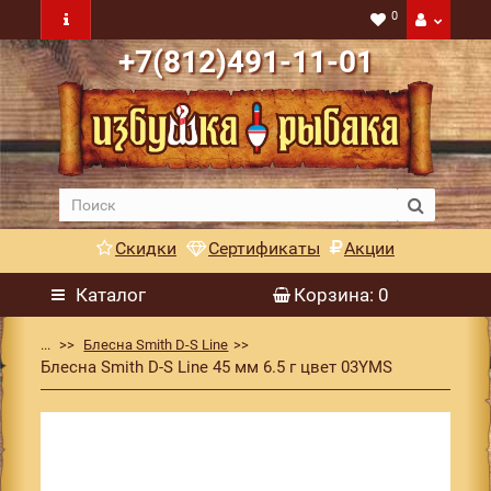
0
+7(812)491-11-01
Скидки
Сертификаты
Акции
Каталог
Корзина
: 0
...
Блесна Smith D-S Line
Блесна Smith D-S Line 45 мм 6.5 г цвет 03YMS