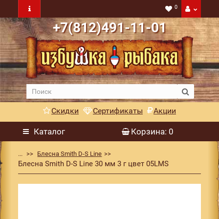
0
+7(812)491-11-01
Скидки
Сертификаты
Акции
Каталог
Корзина
: 0
...
Блесна Smith D-S Line
Блесна Smith D-S Line 30 мм 3 г цвет 05LMS