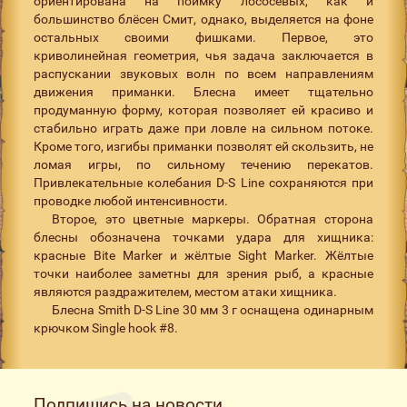
ориентирована на поимку лососёвых, как и
большинство блёсен Смит, однако, выделяется на фоне
остальных своими фишками. Первое, это
криволинейная геометрия, чья задача заключается в
распускании звуковых волн по всем направлениям
движения приманки. Блесна имеет тщательно
продуманную форму, которая позволяет ей красиво и
стабильно играть даже при ловле на сильном потоке.
Кроме того, изгибы приманки позволят ей скользить, не
ломая игры, по сильному течению перекатов.
Привлекательные колебания D-S Line сохраняются при
проводке любой интенсивности.
Второе, это цветные маркеры. Обратная сторона
блесны обозначена точками удара для хищника:
красные Bite Marker и жёлтые Sight Marker. Жёлтые
точки наиболее заметны для зрения рыб, а красные
являются раздражителем, местом атаки хищника.
Блесна Smith D-S Line 30 мм 3 г оснащена одинарным
крючком Single hook #8.
Подпишись на новости