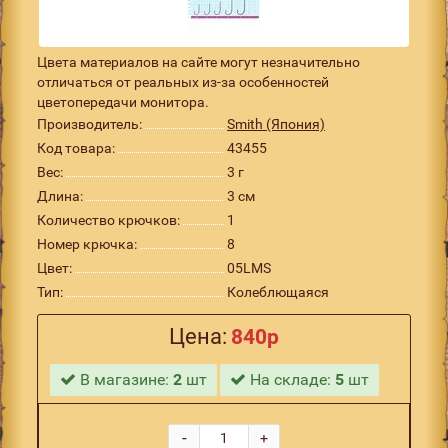
Цвета материалов на сайте могут незначительно
отличаться от реальных из-за особенностей
цветопередачи монитора.
Производитель:
Smith (Япония)
Код товара:
43455
Вес:
3 г
Длина:
3 см
Количество крючков:
1
Номер крючка:
8
Цвет:
05LMS
Тип:
Колеблющаяся
Цена:
840р
В магазине:
2
шт
На складе:
5
шт
-
+