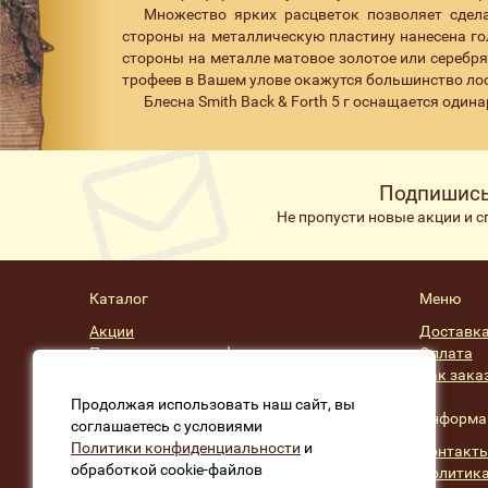
Множество ярких расцветок позволяет сдел
стороны на металлическую пластину нанесена го
стороны на металле матовое золотое или серебря
трофеев в Вашем улове окажутся большинство лосо
Блесна Smith Back & Forth 5 г оснащается одина
Подпишись
Не пропусти новые акции и 
Каталог
Меню
Акции
Доставк
Подарочные сертификаты
Оплата
Скидки
Как зака
Производители
Продолжая использовать наш сайт, вы
Информа
соглашаетесь с условиями
Политики конфиденциальности
и
Контакт
обработкой cookie-файлов
Политика