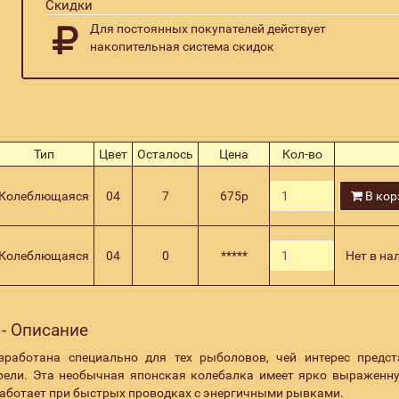
Скидки
Для постоянных покупателей действует
накопительная система скидок
Тип
Цвет
Осталось
Цена
Кол-во
Колеблющаяся
04
7
675
р
В кор
Колеблющаяся
04
0
*****
Нет в на
 - Описание
работана специально для тех рыболовов, чей интерес предс
рели. Эта необычная японская колебалка имеет ярко выраженну
работает при быстрых проводках с энергичными рывками.