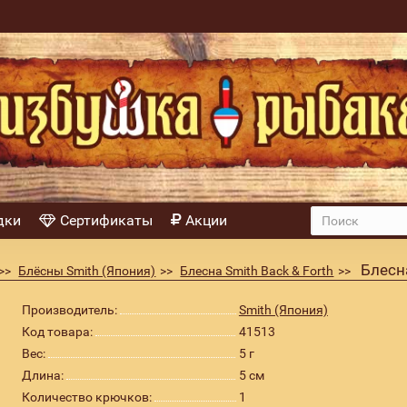
дки
Сертификаты
Акции
Блесна
Блёсны Smith (Япония)
Блесна Smith Back & Forth
Производитель:
Smith (Япония)
Код товара:
41513
Вес:
5 г
Длина:
5 см
Количество крючков:
1