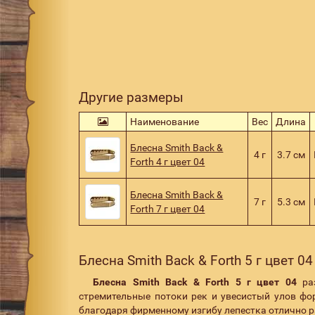
Другие размеры
Наименование
Вес
Длина
Блесна Smith Back &
4 г
3.7 см
Forth 4 г цвет 04
Блесна Smith Back &
7 г
5.3 см
Forth 7 г цвет 04
Блесна Smith Back & Forth 5 г цвет 04
Блесна Smith Back & Forth 5 г цвет 04
раз
стремительные потоки рек и увесистый улов фо
благодаря фирменному изгибу лепестка отлично 