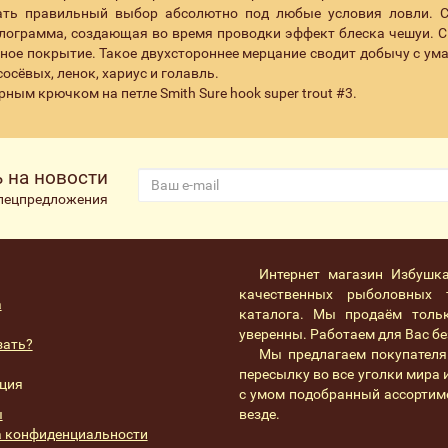
ать правильный выбор абсолютно под любые условия ловли. 
лограмма, создающая во время проводки эффект блеска чешуи. С
ное покрытие. Такое двухстороннее мерцание сводит добычу с ума
сёвых, ленок, хариус и голавль.
рным крючком на петле Smith Sure hook super trout #3.
 на новости
спецпредложения
Интернет магазин Избушк
качественных рыболовных 
а
каталога. Мы продаём толь
уверенны. Работаем для Вас без
зать?
Мы предлагаем покупателя
пересылку во все уголки мира
ция
с умом подобранный ассортим
ы
везде.
 конфиденциальности