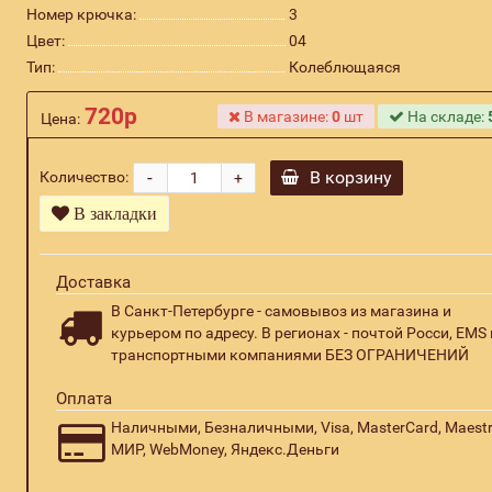
Номер крючка:
3
Цвет:
04
Тип:
Колеблющаяся
720р
В магазине:
0
шт
На складе:
Цена:
-
В корзину
Количество:
+
В закладки
Доставка
В Санкт-Петербурге - самовывоз из магазина и
курьером по адресу. В регионах - почтой Росси, EMS 
транспортными компаниями БЕЗ ОГРАНИЧЕНИЙ
Оплата
Наличными, Безналичными, Visa, MasterCard, Maestr
МИР, WebMoney, Яндекс.Деньги