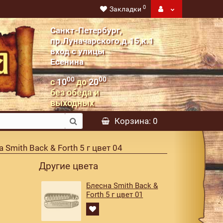
0
Закладки
Санкт-Петербург,
пр.Луначарского,д.15,к.1
вход с улицы
Есенина
00
00
с
10
до
20
без обеда и
выходных
Корзина
: 0
 Smith Back & Forth 5 г цвет 04
Другие цвета
Блесна Smith Back &
Forth 5 г цвет 01