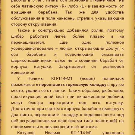
себе латинскую литеру «R» либо «L» в зависимости от
вращения барабана. Так же для удобства
обслуживания в поле нанесены стрелки, указывающие
сторону откручивания.
Также в конструкцию добавился ролик, поэтому
шибер работает легче, более плавно и не
перекашивается. Ещё одно полезное
усовершенствование – лючок, открывающий доступ к
оси барабана и позволяющий смазывать
шарикоподшипники, даже не отсоединяя барабан от
корпуса катушки. Закрывается он резиновой
крышечкой.
У Нельмы КП-114-М1 (левая) появилась
возможность
переставить тормозную колодку
в другое
место, удалив её от лапки. Таким образом, рыболовы,
практикующие иной хват при вываживании добычи,
могут быстро перестроить под него катушку.
Достаточно при снятом с корпуса барабане вывернуть
два винта, переставить колодку с подложенными под
неё регулировочными пластинами (или пластиной) на
новое место и вновь закрепить её винтами.
Катушка Нельма КП-114-М1 упакована