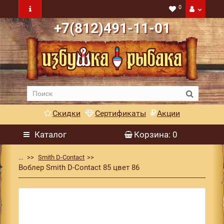
0
+7(812)491-11-01
Скидки
Сертификаты
Акции
Каталог
Корзина
: 0
...
Smith D-Contact
Воблер Smith D-Contact 85 цвет 86