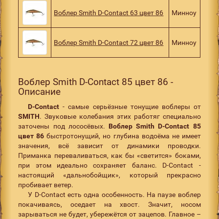
Воблер Smith D-Contact 63 цвет 86
Минноу
Воблер Smith D-Contact 72 цвет 86
Минноу
Воблер Smith D-Contact 85 цвет 86 -
Описание
D
-
Contact
- самые серьёзные тонущие воблеры от
SMITH
. Звуковые колебания этих работяг специально
заточены под лососёвых.
Воблер Smith D-Contact 85
цвет 86
быстротонущий, но глубина водоёма не имеет
значения, всё зависит от динамики проводки.
Приманка переваливаться, как бы «светится» боками,
при этом идеально сохраняет баланс. D-Contact -
настоящий «дальнобойщик», который прекрасно
пробивает ветер.
У D-Contact есть одна особенность. На паузе воблер
покачиваясь, оседает на хвост. Значит, носом
зарываться не будет, убережётся от зацепов. Главное –